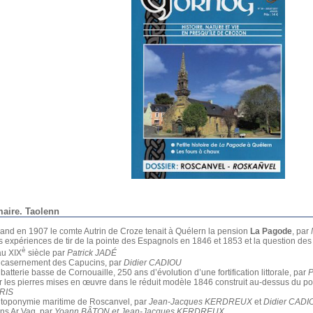
ire. Taolenn
nd en 1907 le comte Autrin de Croze tenait à Quélern la pension
La Pagode
, par
 expériences de tir de la pointe des Espagnols en 1846 et 1853 et la question des
è
au XIX
siècle par
Patrick JADÉ
casernement des Capucins, par
Didier CADIOU
batterie basse de Cornouaille, 250 ans d’évolution d’une fortification littorale, par
P
 les pierres mises en œuvre dans le réduit modèle 1846 construit au-dessus du po
RIS
toponymie maritime de Roscanvel, par
Jean-Jacques KERDREUX
et
Didier CADI
s Ar Vag, par
Yoann BÂTON et Jean-Jacques KERDREUX