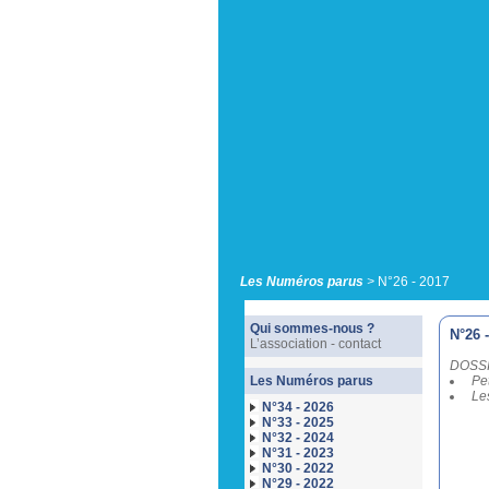
Les Numéros parus
>
N°26 - 2017
Qui sommes-nous ?
N°26 
L’association - contact
DOSSI
Les Numéros parus
Pet
Les
N°34 - 2026
N°33 - 2025
N°32 - 2024
N°31 - 2023
N°30 - 2022
N°29 - 2022