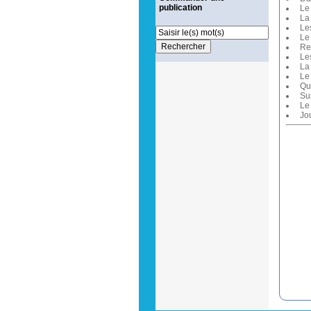
publication
Le 
La 
Les
Le 
Res
Les
La 
Le 
Que
Sur
Le 
Jou