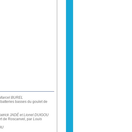
Marcel BUREL
 batteries basses du goulet de
atrick JADÉ et Lionel DUIGOU
rt de Roscanvel, par
Louis
OU