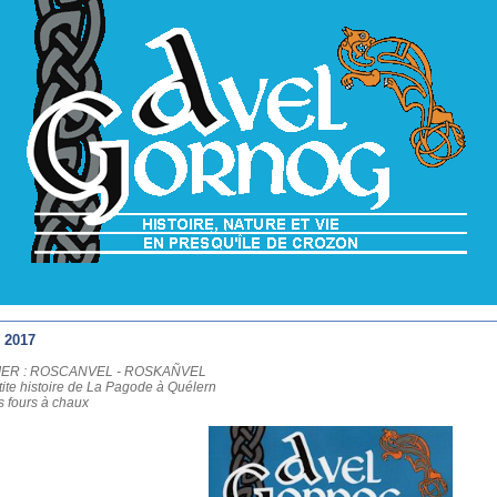
- 2017
ER : ROSCANVEL -
ROSKAÑVEL
ite histoire de
La Pagode
à Quélern
 fours à chaux